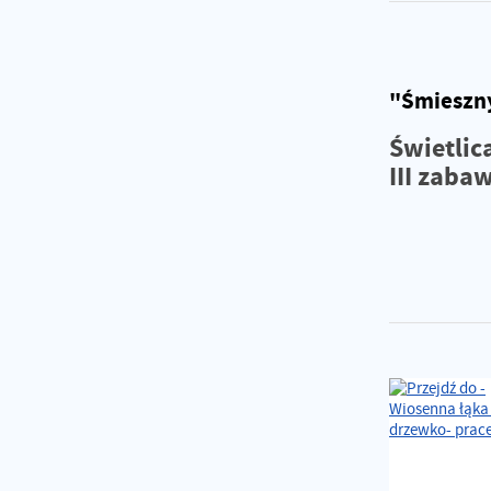
"Śmieszny
Świetlic
III zaba