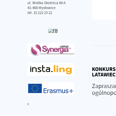
ul. Wielka Skotnica 84 A
41-400 Mysłowice
tel. 32 222 23 22
KONKURS 
LATAWIEC
Zapraszam
ogólnopo
c