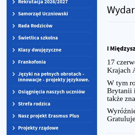
Rekrutacja 2026/2027
Wydarz
Samorząd Uczniowski
Rada Rodziców
Świetlica szkolna
I Międzys
Klasy dwujęzyczne
17 czerw
Frankofonia
Krajach 
Języki na pełnych obrotach -
innowacje - projekty językowe.
W tym rok
Brytanii 
Osiągnięcia naszych uczniów
także zna
Strefa rodzica
Wyróżnie
Nasz projekt Erasmus Plus
Gratuluj
Projekty rządowe