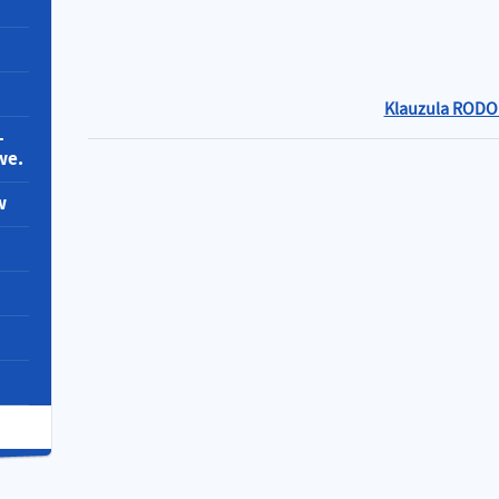
Klauzula RODO
-
we.
w