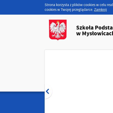
Strona korzysta z plików cookies w celu real
cookies w Twojej przeglądarce.
Zamknij
Szkoła Podst
w Mysłowicac