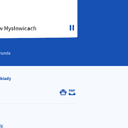
 w Mysłowicach
jmunda
biady
y.