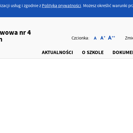
izacji usług i zgodnie z
Polityką prywatności
. Możesz określić warunki 
awowa nr 4
h
Czcionka:
Zmie
AKTUALNOŚCI
O SZKOLE
DOKUME