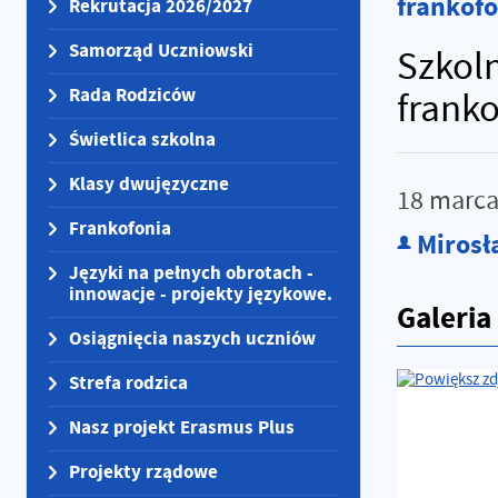
frankof
Rekrutacja 2026/2027
Samorząd Uczniowski
Szkoln
Rada Rodziców
frank
Świetlica szkolna
Klasy dwujęzyczne
18
marc
Frankofonia
Mirosł
Języki na pełnych obrotach -
innowacje - projekty językowe.
Galeria
Osiągnięcia naszych uczniów
Strefa rodzica
Nasz projekt Erasmus Plus
Projekty rządowe