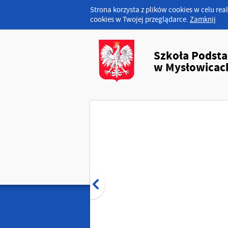
Strona korzysta z plików cookies w celu real
cookies w Twojej przeglądarce.
Zamknij
Szkoła Podst
w Mysłowicac