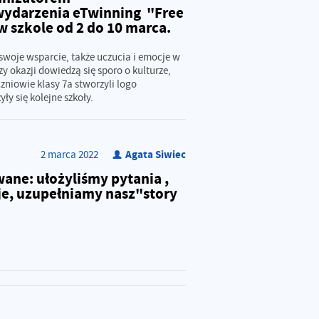
ydarzenia eTwinning "Free
w szkole od 2 do 10 marca.
swoje wsparcie, także uczucia i emocje w
y okazji dowiedzą się sporo o kulturze,
Uczniowie klasy 7a stworzyli logo
ły się kolejne szkoły.
Agata Siwiec
2
marca
2022
wane: ułożyliśmy pytania ,
e, uzupełniamy nasz"story