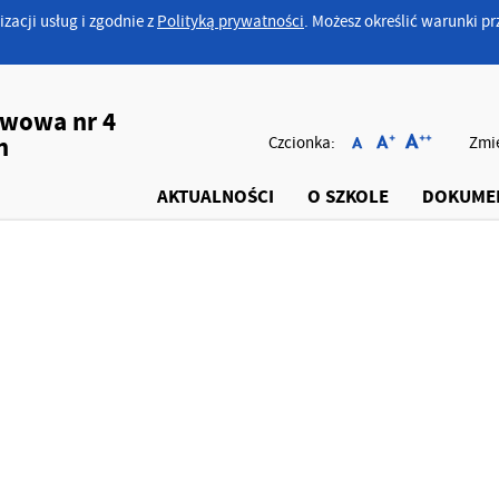
izacji usług i zgodnie z
Polityką prywatności
. Możesz określić warunki 
awowa nr 4
h
Czcionka:
Zmie
AKTUALNOŚCI
O SZKOLE
DOKUME