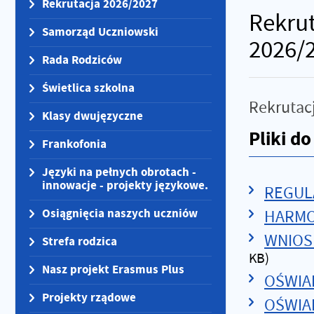
Rekrutacja 2026/2027
Rekrut
Samorząd Uczniowski
2026/
Rada Rodziców
Świetlica szkolna
Rekrutac
Klasy dwujęzyczne
Pliki d
Frankofonia
Języki na pełnych obrotach -
innowacje - projekty językowe.
REGUL
Osiągnięcia naszych uczniów
HARMO
WNIOSE
Strefa rodzica
KB)
Nasz projekt Erasmus Plus
OŚWIA
Projekty rządowe
OŚWIA