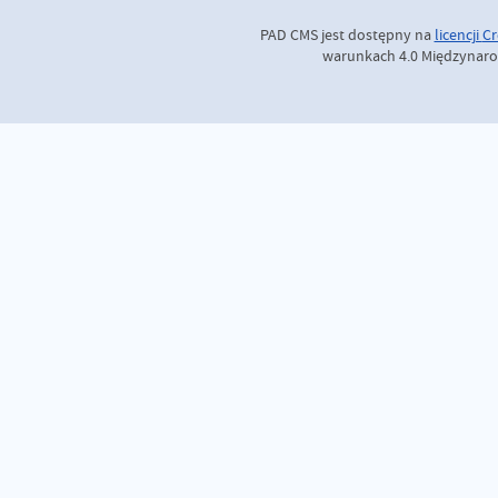
PAD CMS jest dostępny na
licencji
Cr
warunkach 4.0 Międzynaro