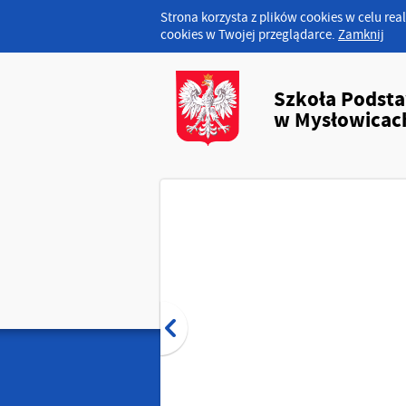
Strona korzysta z plików cookies w celu real
cookies w Twojej przeglądarce.
Zamknij
Szkoła Podst
w Mysłowicac