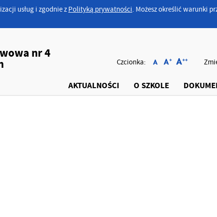
izacji usług i zgodnie z
Polityką prywatności
. Możesz określić warunki 
awowa nr 4
h
Czcionka:
Zmie
AKTUALNOŚCI
O SZKOLE
DOKUME