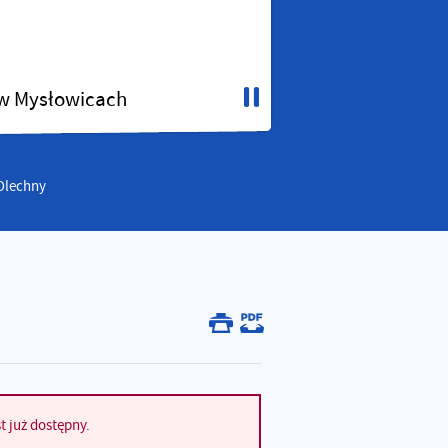
 w Mysłowicach
 Olechny
t już dostępny.